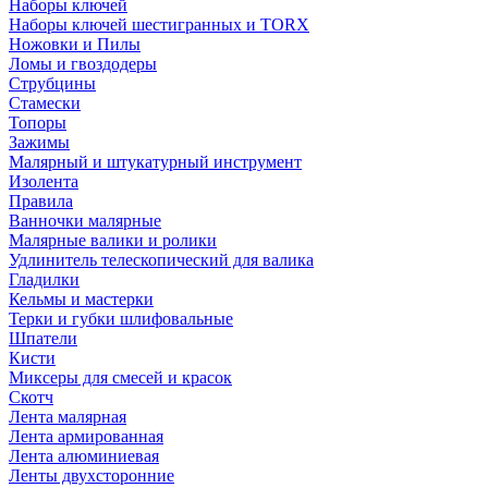
Наборы ключей
Наборы ключей шестигранных и TORX
Ножовки и Пилы
Ломы и гвоздодеры
Струбцины
Стамески
Топоры
Зажимы
Малярный и штукатурный инструмент
Изолента
Правила
Ванночки малярные
Малярные валики и ролики
Удлинитель телескопический для валика
Гладилки
Кельмы и мастерки
Терки и губки шлифовальные
Шпатели
Кисти
Миксеры для смесей и красок
Скотч
Лента малярная
Лента армированная
Лента алюминиевая
Ленты двухсторонние