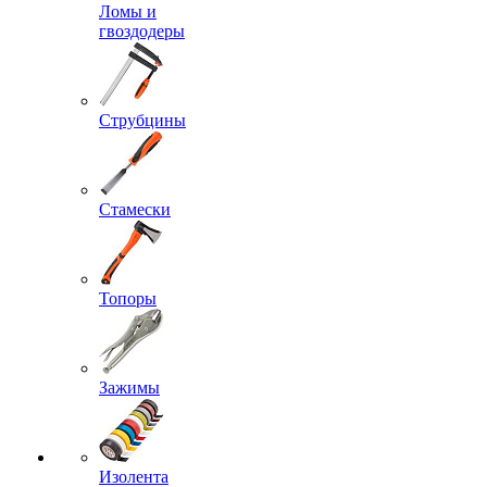
Ломы и
гвоздодеры
Струбцины
Стамески
Топоры
Зажимы
Изолента