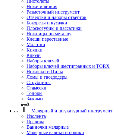
Пистолеты
Ножи и лезвия
Разметочный инструмент
Отвертки и наборы отверток
Бокорезы и кусачки
Плоскогубцы и пассатижи
Ножницы по металлу
Клещи переставные
Молотки
Киянки
Ключи
Наборы ключей
Наборы ключей шестигранных и TORX
Ножовки и Пилы
Ломы и гвоздодеры
Струбцины
Стамески
Топоры
Зажимы
Малярный и штукатурный инструмент
Изолента
Правила
Ванночки малярные
Малярные валики и ролики