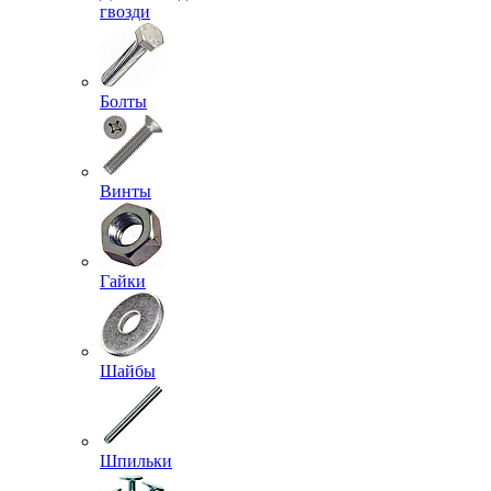
гвозди
Болты
Винты
Гайки
Шайбы
Шпильки