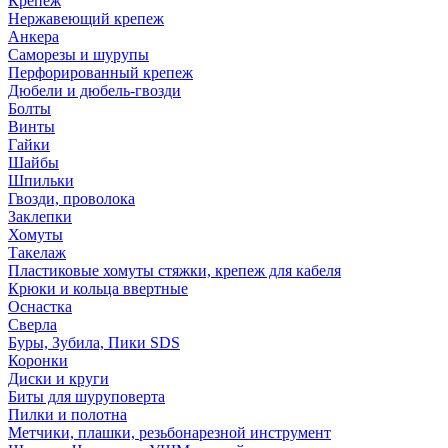
Крепеж
Нержавеющий крепеж
Анкера
Саморезы и шурупы
Перфорированный крепеж
Дюбели и дюбель-гвозди
Болты
Винты
Гайки
Шайбы
Шпильки
Гвозди, проволока
Заклепки
Хомуты
Такелаж
Пластиковые хомуты стяжки, крепеж для кабеля
Крюки и кольца ввертные
Оснастка
Сверла
Буры, Зубила, Пики SDS
Коронки
Диски и круги
Биты для шуруповерта
Пилки и полотна
Метчики, плашки, резьбонарезной инструмент