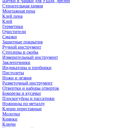
Щетки и Чашки для УШМ, дрелей
Строительная химия
Монтажная пена
Клей пена
Клей
Герметики
Очистители
Смазки
Защитные покрытия
Ручной инструмент
Степлеры и скобы
Измерительный инструмент
Заклепочники
Индикаторы и пробники
Пистолеты
Ножи и лезвия
Разметочный инструмент
Отвертки и наборы отверток
Бокорезы и кусачки
Плоскогубцы и пассатижи
Ножницы по металлу
Клещи переставные
Молотки
Киянки
Ключи