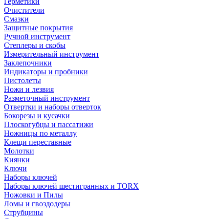
Герметики
Очистители
Смазки
Защитные покрытия
Ручной инструмент
Степлеры и скобы
Измерительный инструмент
Заклепочники
Индикаторы и пробники
Пистолеты
Ножи и лезвия
Разметочный инструмент
Отвертки и наборы отверток
Бокорезы и кусачки
Плоскогубцы и пассатижи
Ножницы по металлу
Клещи переставные
Молотки
Киянки
Ключи
Наборы ключей
Наборы ключей шестигранных и TORX
Ножовки и Пилы
Ломы и гвоздодеры
Струбцины