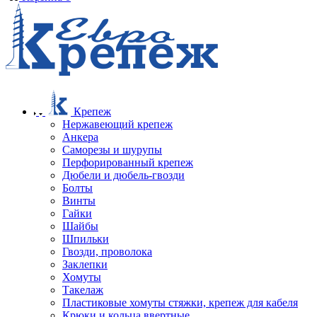
Крепеж
Нержавеющий крепеж
Анкера
Саморезы и шурупы
Перфорированный крепеж
Дюбели и дюбель-гвозди
Болты
Винты
Гайки
Шайбы
Шпильки
Гвозди, проволока
Заклепки
Хомуты
Такелаж
Пластиковые хомуты стяжки, крепеж для кабеля
Крюки и кольца ввертные