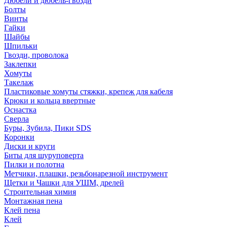
Дюбели и дюбель-гвозди
Болты
Винты
Гайки
Шайбы
Шпильки
Гвозди, проволока
Заклепки
Хомуты
Такелаж
Пластиковые хомуты стяжки, крепеж для кабеля
Крюки и кольца ввертные
Оснастка
Сверла
Буры, Зубила, Пики SDS
Коронки
Диски и круги
Биты для шуруповерта
Пилки и полотна
Метчики, плашки, резьбонарезной инструмент
Щетки и Чашки для УШМ, дрелей
Строительная химия
Монтажная пена
Клей пена
Клей