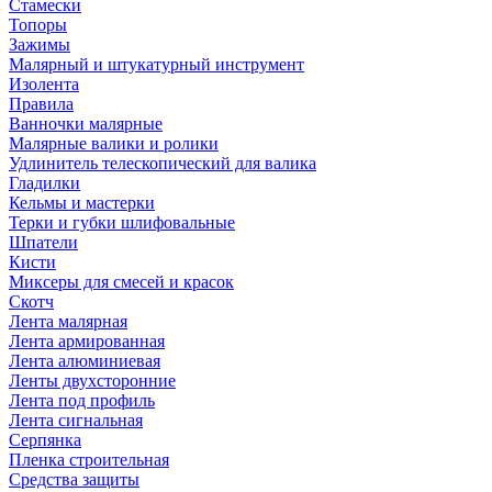
Стамески
Топоры
Зажимы
Малярный и штукатурный инструмент
Изолента
Правила
Ванночки малярные
Малярные валики и ролики
Удлинитель телескопический для валика
Гладилки
Кельмы и мастерки
Терки и губки шлифовальные
Шпатели
Кисти
Миксеры для смесей и красок
Скотч
Лента малярная
Лента армированная
Лента алюминиевая
Ленты двухсторонние
Лента под профиль
Лента сигнальная
Серпянка
Пленка строительная
Средства защиты