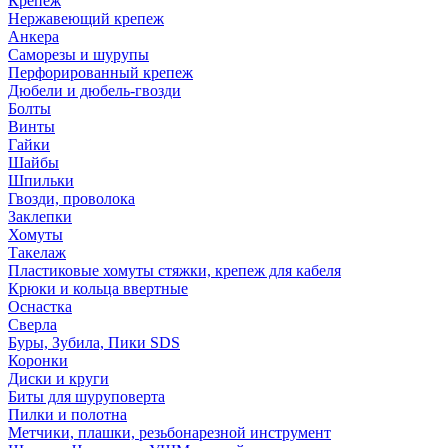
Крепеж
Нержавеющий крепеж
Анкера
Саморезы и шурупы
Перфорированный крепеж
Дюбели и дюбель-гвозди
Болты
Винты
Гайки
Шайбы
Шпильки
Гвозди, проволока
Заклепки
Хомуты
Такелаж
Пластиковые хомуты стяжки, крепеж для кабеля
Крюки и кольца ввертные
Оснастка
Сверла
Буры, Зубила, Пики SDS
Коронки
Диски и круги
Биты для шуруповерта
Пилки и полотна
Метчики, плашки, резьбонарезной инструмент