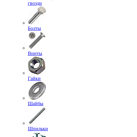
гвозди
Болты
Винты
Гайки
Шайбы
Шпильки