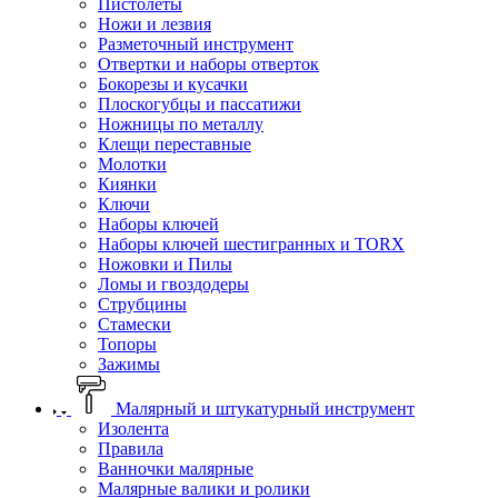
Пистолеты
Ножи и лезвия
Разметочный инструмент
Отвертки и наборы отверток
Бокорезы и кусачки
Плоскогубцы и пассатижи
Ножницы по металлу
Клещи переставные
Молотки
Киянки
Ключи
Наборы ключей
Наборы ключей шестигранных и TORX
Ножовки и Пилы
Ломы и гвоздодеры
Струбцины
Стамески
Топоры
Зажимы
Малярный и штукатурный инструмент
Изолента
Правила
Ванночки малярные
Малярные валики и ролики