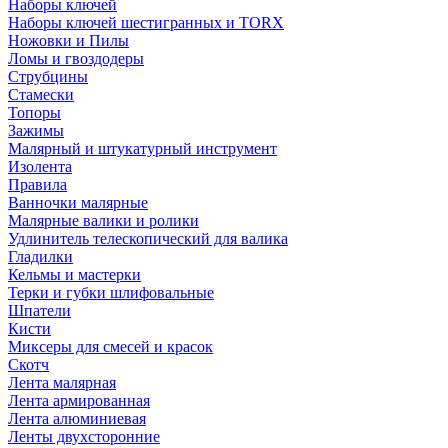
Наборы ключей
Наборы ключей шестигранных и TORX
Ножовки и Пилы
Ломы и гвоздодеры
Струбцины
Стамески
Топоры
Зажимы
Малярный и штукатурный инструмент
Изолента
Правила
Ванночки малярные
Малярные валики и ролики
Удлинитель телескопический для валика
Гладилки
Кельмы и мастерки
Терки и губки шлифовальные
Шпатели
Кисти
Миксеры для смесей и красок
Скотч
Лента малярная
Лента армированная
Лента алюминиевая
Ленты двухсторонние