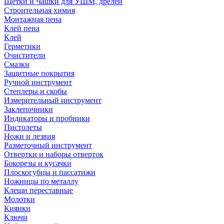
Щетки и Чашки для УШМ, дрелей
Строительная химия
Монтажная пена
Клей пена
Клей
Герметики
Очистители
Смазки
Защитные покрытия
Ручной инструмент
Степлеры и скобы
Измерительный инструмент
Заклепочники
Индикаторы и пробники
Пистолеты
Ножи и лезвия
Разметочный инструмент
Отвертки и наборы отверток
Бокорезы и кусачки
Плоскогубцы и пассатижи
Ножницы по металлу
Клещи переставные
Молотки
Киянки
Ключи