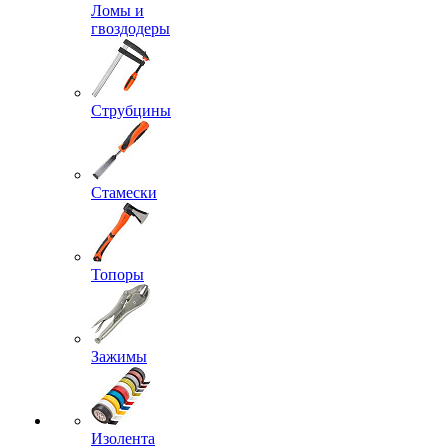
Ломы и
гвоздодеры
Струбцины
Стамески
Топоры
Зажимы
Изолента