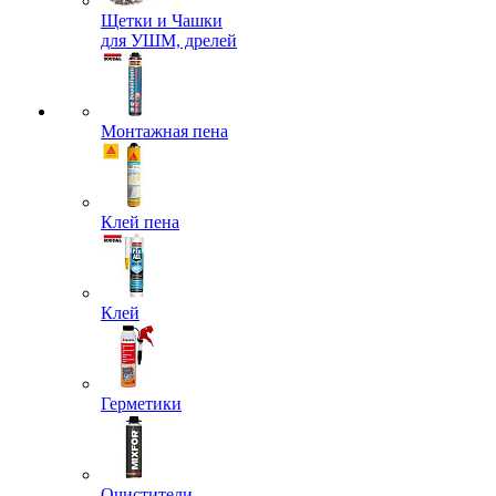
Щетки и Чашки
для УШМ, дрелей
Монтажная пена
Клей пена
Клей
Герметики
Очистители