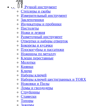
Ручной инструмент
Степлеры и скобы
Измерительный инструмент
Заклепочники
Индикаторы и пробники
Пистолеты
Ножи и лезвия
Разметочный инструмент
Отвертки и наборы отверток
Бокорезы и кусачки
Плоскогубцы и пассатижи
Ножницы по металлу
Клещи переставные
Молотки
Киянки
Ключи
Наборы ключей
Наборы ключей шестигранных и TORX
Ножовки и Пилы
Ломы и гвоздодеры
Струбцины
Стамески
Топоры
Зажимы