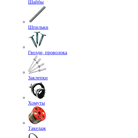
Шайбы
Шпильки
Гвозди, проволока
Заклепки
Хомуты
Такелаж