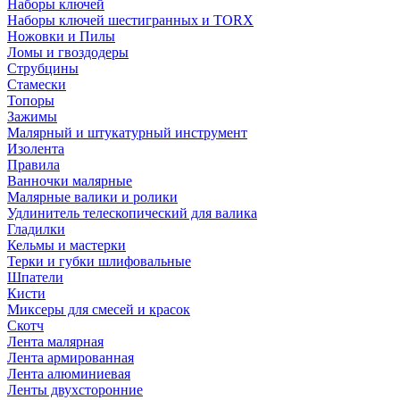
Наборы ключей
Наборы ключей шестигранных и TORX
Ножовки и Пилы
Ломы и гвоздодеры
Струбцины
Стамески
Топоры
Зажимы
Малярный и штукатурный инструмент
Изолента
Правила
Ванночки малярные
Малярные валики и ролики
Удлинитель телескопический для валика
Гладилки
Кельмы и мастерки
Терки и губки шлифовальные
Шпатели
Кисти
Миксеры для смесей и красок
Скотч
Лента малярная
Лента армированная
Лента алюминиевая
Ленты двухсторонние