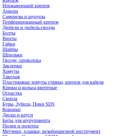
Крепеж
Нержавеющий крепеж
Анкера
Саморезы и шурупы
Перфорированный крепеж
Дюбели и дюбель-гвозди
Болты
Винты
Гайки
Шайбы
Шпильки
Гвозди, проволока
Заклепки
Хомуты
Такелаж
Пластиковые хомуты стяжки, крепеж для кабеля
Крюки и кольца ввертные
Оснастка
Сверла
Буры, Зубила, Пики SDS
Коронки
Диски и круги
Биты для шуруповерта
Пилки и полотна
Метчики, плашки, резьбонарезной инструмент