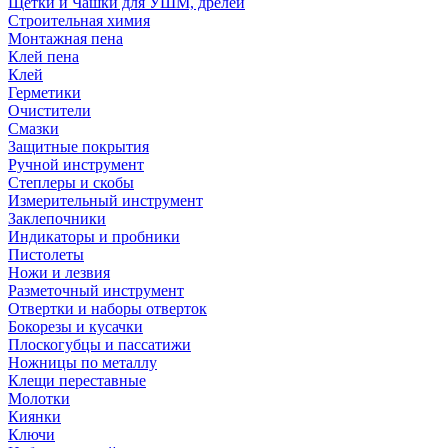
Щетки и Чашки для УШМ, дрелей
Строительная химия
Монтажная пена
Клей пена
Клей
Герметики
Очистители
Смазки
Защитные покрытия
Ручной инструмент
Степлеры и скобы
Измерительный инструмент
Заклепочники
Индикаторы и пробники
Пистолеты
Ножи и лезвия
Разметочный инструмент
Отвертки и наборы отверток
Бокорезы и кусачки
Плоскогубцы и пассатижи
Ножницы по металлу
Клещи переставные
Молотки
Киянки
Ключи