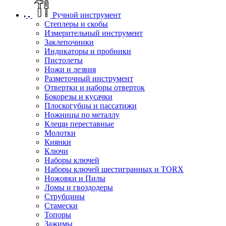
Ручной инструмент
Степлеры и скобы
Измерительный инструмент
Заклепочники
Индикаторы и пробники
Пистолеты
Ножи и лезвия
Разметочный инструмент
Отвертки и наборы отверток
Бокорезы и кусачки
Плоскогубцы и пассатижи
Ножницы по металлу
Клещи переставные
Молотки
Киянки
Ключи
Наборы ключей
Наборы ключей шестигранных и TORX
Ножовки и Пилы
Ломы и гвоздодеры
Струбцины
Стамески
Топоры
Зажимы