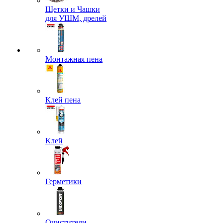
Щетки и Чашки
для УШМ, дрелей
Монтажная пена
Клей пена
Клей
Герметики
Очистители