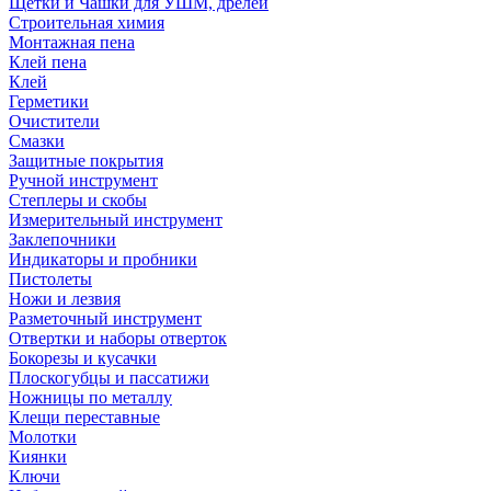
Щетки и Чашки для УШМ, дрелей
Строительная химия
Монтажная пена
Клей пена
Клей
Герметики
Очистители
Смазки
Защитные покрытия
Ручной инструмент
Степлеры и скобы
Измерительный инструмент
Заклепочники
Индикаторы и пробники
Пистолеты
Ножи и лезвия
Разметочный инструмент
Отвертки и наборы отверток
Бокорезы и кусачки
Плоскогубцы и пассатижи
Ножницы по металлу
Клещи переставные
Молотки
Киянки
Ключи