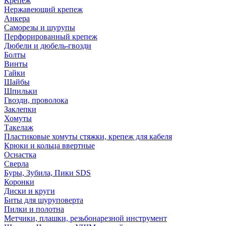
Крепеж
Нержавеющий крепеж
Анкера
Саморезы и шурупы
Перфорированный крепеж
Дюбели и дюбель-гвозди
Болты
Винты
Гайки
Шайбы
Шпильки
Гвозди, проволока
Заклепки
Хомуты
Такелаж
Пластиковые хомуты стяжки, крепеж для кабеля
Крюки и кольца ввертные
Оснастка
Сверла
Буры, Зубила, Пики SDS
Коронки
Диски и круги
Биты для шуруповерта
Пилки и полотна
Метчики, плашки, резьбонарезной инструмент