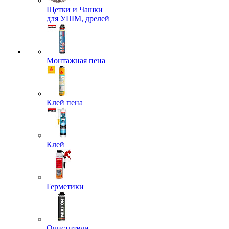
Щетки и Чашки
для УШМ, дрелей
Монтажная пена
Клей пена
Клей
Герметики
Очистители