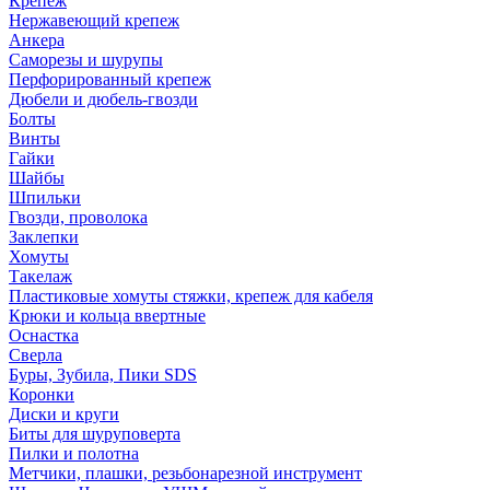
Крепеж
Нержавеющий крепеж
Анкера
Саморезы и шурупы
Перфорированный крепеж
Дюбели и дюбель-гвозди
Болты
Винты
Гайки
Шайбы
Шпильки
Гвозди, проволока
Заклепки
Хомуты
Такелаж
Пластиковые хомуты стяжки, крепеж для кабеля
Крюки и кольца ввертные
Оснастка
Сверла
Буры, Зубила, Пики SDS
Коронки
Диски и круги
Биты для шуруповерта
Пилки и полотна
Метчики, плашки, резьбонарезной инструмент