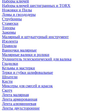
Наборы ключей
Наборы ключей шестигранных и TORX
Ножовки и Пилы
Ломы и гвоздодеры
Струбцины
Стамески
Топоры
Зажимы
Малярный и штукатурный инструмент
Изолента
Правила
Ванночки малярные
Малярные валики и ролики
Удлинитель телескопический для валика
Гладилки
Кельмы и мастерки
Терки и губки шлифовальные
Шпатели
Кисти
Миксеры для смесей и красок
Скотч
Лента малярная
Лента армированная
Лента алюминиевая
Ленты двухсторонние