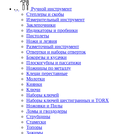
Ручной инструмент
Степлеры и скобы
Измерительный инструмент
Заклепочники
Индикаторы и пробники
Пистолеты
Ножи и лезвия
Разметочный инструмент
Отвертки и наборы отверток
Бокорезы и кусачки
Плоскогубцы и пассатижи
Ножницы по металлу
Клещи переставные
Молотки
Киянки
Ключи
Наборы ключей
Наборы ключей шестигранных и TORX
Ножовки и Пилы
Ломы и гвоздодеры
Струбцины
Стамески
Топоры
Зажимы