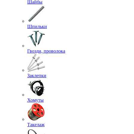
Шайбы
Шпильки
Гвозди, проволока
Заклепки
Хомуты
Такелаж