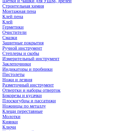
Щетки и Чашки для УШМ, дрелей
Строительная химия
Монтажная пена
Клей пена
Клей
Герметики
Очистители
Смазки
Защитные покрытия
Ручной инструмент
Степлеры и скобы
Измерительный инструмент
Заклепочники
Индикаторы и пробники
Пистолеты
Ножи и лезвия
Разметочный инструмент
Отвертки и наборы отверток
Бокорезы и кусачки
Плоскогубцы и пассатижи
Ножницы по металлу
Клещи переставные
Молотки
Киянки
Ключи