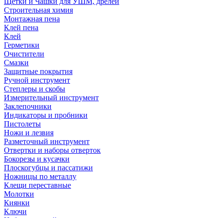
Щетки и Чашки для УШМ, дрелей
Строительная химия
Монтажная пена
Клей пена
Клей
Герметики
Очистители
Смазки
Защитные покрытия
Ручной инструмент
Степлеры и скобы
Измерительный инструмент
Заклепочники
Индикаторы и пробники
Пистолеты
Ножи и лезвия
Разметочный инструмент
Отвертки и наборы отверток
Бокорезы и кусачки
Плоскогубцы и пассатижи
Ножницы по металлу
Клещи переставные
Молотки
Киянки
Ключи