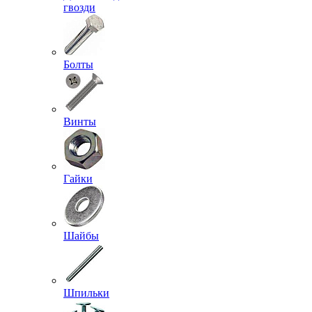
гвозди
Болты
Винты
Гайки
Шайбы
Шпильки