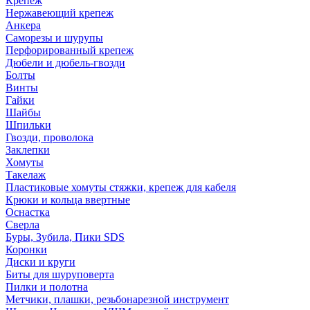
Крепеж
Нержавеющий крепеж
Анкера
Саморезы и шурупы
Перфорированный крепеж
Дюбели и дюбель-гвозди
Болты
Винты
Гайки
Шайбы
Шпильки
Гвозди, проволока
Заклепки
Хомуты
Такелаж
Пластиковые хомуты стяжки, крепеж для кабеля
Крюки и кольца ввертные
Оснастка
Сверла
Буры, Зубила, Пики SDS
Коронки
Диски и круги
Биты для шуруповерта
Пилки и полотна
Метчики, плашки, резьбонарезной инструмент