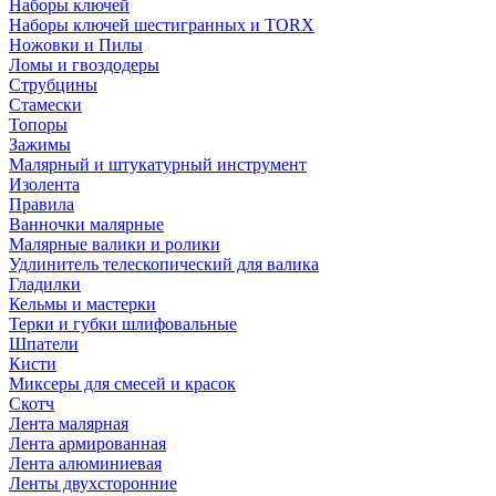
Наборы ключей
Наборы ключей шестигранных и TORX
Ножовки и Пилы
Ломы и гвоздодеры
Струбцины
Стамески
Топоры
Зажимы
Малярный и штукатурный инструмент
Изолента
Правила
Ванночки малярные
Малярные валики и ролики
Удлинитель телескопический для валика
Гладилки
Кельмы и мастерки
Терки и губки шлифовальные
Шпатели
Кисти
Миксеры для смесей и красок
Скотч
Лента малярная
Лента армированная
Лента алюминиевая
Ленты двухсторонние