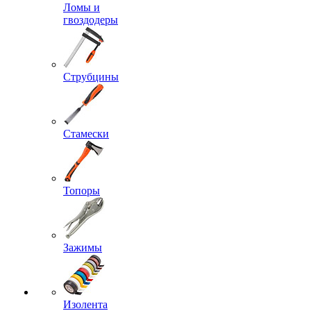
Ломы и
гвоздодеры
Струбцины
Стамески
Топоры
Зажимы
Изолента