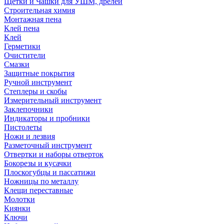
Щетки и Чашки для УШМ, дрелей
Строительная химия
Монтажная пена
Клей пена
Клей
Герметики
Очистители
Смазки
Защитные покрытия
Ручной инструмент
Степлеры и скобы
Измерительный инструмент
Заклепочники
Индикаторы и пробники
Пистолеты
Ножи и лезвия
Разметочный инструмент
Отвертки и наборы отверток
Бокорезы и кусачки
Плоскогубцы и пассатижи
Ножницы по металлу
Клещи переставные
Молотки
Киянки
Ключи