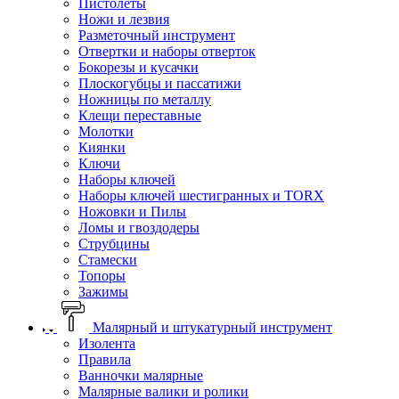
Пистолеты
Ножи и лезвия
Разметочный инструмент
Отвертки и наборы отверток
Бокорезы и кусачки
Плоскогубцы и пассатижи
Ножницы по металлу
Клещи переставные
Молотки
Киянки
Ключи
Наборы ключей
Наборы ключей шестигранных и TORX
Ножовки и Пилы
Ломы и гвоздодеры
Струбцины
Стамески
Топоры
Зажимы
Малярный и штукатурный инструмент
Изолента
Правила
Ванночки малярные
Малярные валики и ролики