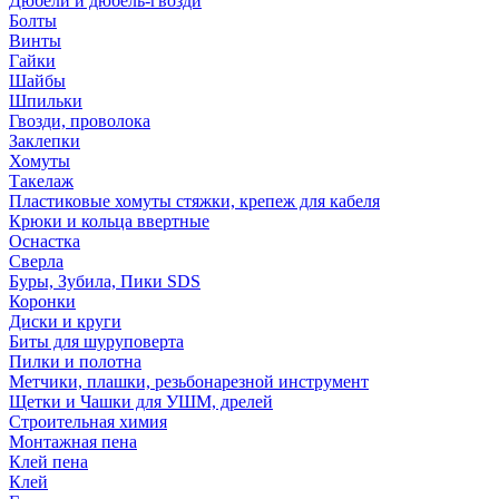
Дюбели и дюбель-гвозди
Болты
Винты
Гайки
Шайбы
Шпильки
Гвозди, проволока
Заклепки
Хомуты
Такелаж
Пластиковые хомуты стяжки, крепеж для кабеля
Крюки и кольца ввертные
Оснастка
Сверла
Буры, Зубила, Пики SDS
Коронки
Диски и круги
Биты для шуруповерта
Пилки и полотна
Метчики, плашки, резьбонарезной инструмент
Щетки и Чашки для УШМ, дрелей
Строительная химия
Монтажная пена
Клей пена
Клей