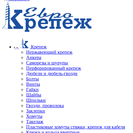
Крепеж
Нержавеющий крепеж
Анкера
Саморезы и шурупы
Перфорированный крепеж
Дюбели и дюбель-гвозди
Болты
Винты
Гайки
Шайбы
Шпильки
Гвозди, проволока
Заклепки
Хомуты
Такелаж
Пластиковые хомуты стяжки, крепеж для кабеля
Крюки и кольца ввертные