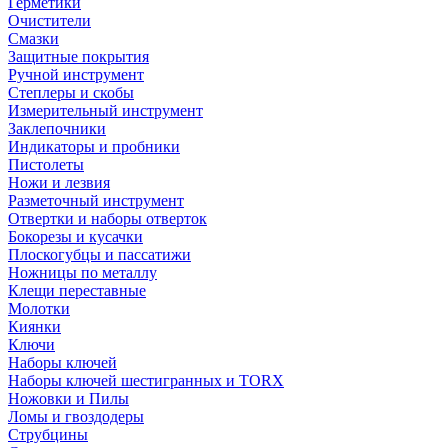
Герметики
Очистители
Смазки
Защитные покрытия
Ручной инструмент
Степлеры и скобы
Измерительный инструмент
Заклепочники
Индикаторы и пробники
Пистолеты
Ножи и лезвия
Разметочный инструмент
Отвертки и наборы отверток
Бокорезы и кусачки
Плоскогубцы и пассатижи
Ножницы по металлу
Клещи переставные
Молотки
Киянки
Ключи
Наборы ключей
Наборы ключей шестигранных и TORX
Ножовки и Пилы
Ломы и гвоздодеры
Струбцины