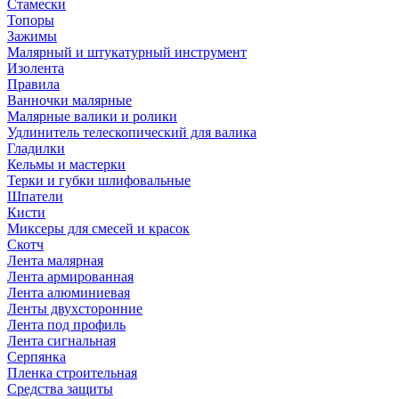
Стамески
Топоры
Зажимы
Малярный и штукатурный инструмент
Изолента
Правила
Ванночки малярные
Малярные валики и ролики
Удлинитель телескопический для валика
Гладилки
Кельмы и мастерки
Терки и губки шлифовальные
Шпатели
Кисти
Миксеры для смесей и красок
Скотч
Лента малярная
Лента армированная
Лента алюминиевая
Ленты двухсторонние
Лента под профиль
Лента сигнальная
Серпянка
Пленка строительная
Средства защиты