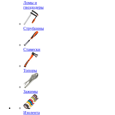
Ломы и
гвоздодеры
Струбцины
Стамески
Топоры
Зажимы
Изолента