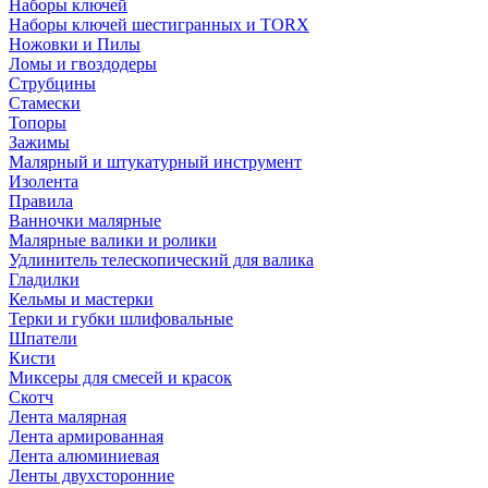
Наборы ключей
Наборы ключей шестигранных и TORX
Ножовки и Пилы
Ломы и гвоздодеры
Струбцины
Стамески
Топоры
Зажимы
Малярный и штукатурный инструмент
Изолента
Правила
Ванночки малярные
Малярные валики и ролики
Удлинитель телескопический для валика
Гладилки
Кельмы и мастерки
Терки и губки шлифовальные
Шпатели
Кисти
Миксеры для смесей и красок
Скотч
Лента малярная
Лента армированная
Лента алюминиевая
Ленты двухсторонние