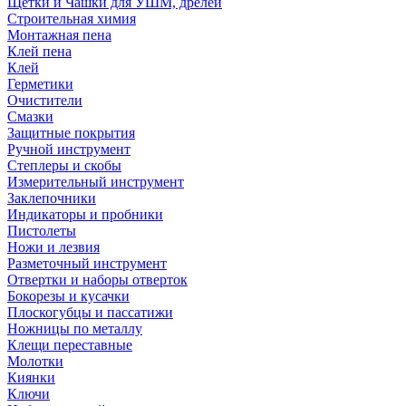
Щетки и Чашки для УШМ, дрелей
Строительная химия
Монтажная пена
Клей пена
Клей
Герметики
Очистители
Смазки
Защитные покрытия
Ручной инструмент
Степлеры и скобы
Измерительный инструмент
Заклепочники
Индикаторы и пробники
Пистолеты
Ножи и лезвия
Разметочный инструмент
Отвертки и наборы отверток
Бокорезы и кусачки
Плоскогубцы и пассатижи
Ножницы по металлу
Клещи переставные
Молотки
Киянки
Ключи