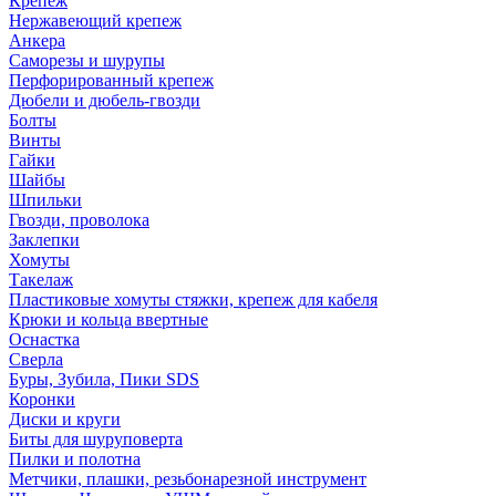
Крепеж
Нержавеющий крепеж
Анкера
Саморезы и шурупы
Перфорированный крепеж
Дюбели и дюбель-гвозди
Болты
Винты
Гайки
Шайбы
Шпильки
Гвозди, проволока
Заклепки
Хомуты
Такелаж
Пластиковые хомуты стяжки, крепеж для кабеля
Крюки и кольца ввертные
Оснастка
Сверла
Буры, Зубила, Пики SDS
Коронки
Диски и круги
Биты для шуруповерта
Пилки и полотна
Метчики, плашки, резьбонарезной инструмент