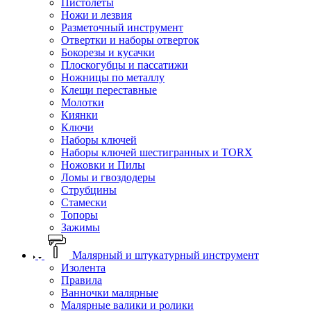
Пистолеты
Ножи и лезвия
Разметочный инструмент
Отвертки и наборы отверток
Бокорезы и кусачки
Плоскогубцы и пассатижи
Ножницы по металлу
Клещи переставные
Молотки
Киянки
Ключи
Наборы ключей
Наборы ключей шестигранных и TORX
Ножовки и Пилы
Ломы и гвоздодеры
Струбцины
Стамески
Топоры
Зажимы
Малярный и штукатурный инструмент
Изолента
Правила
Ванночки малярные
Малярные валики и ролики