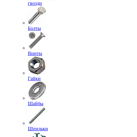
гвозди
Болты
Винты
Гайки
Шайбы
Шпильки