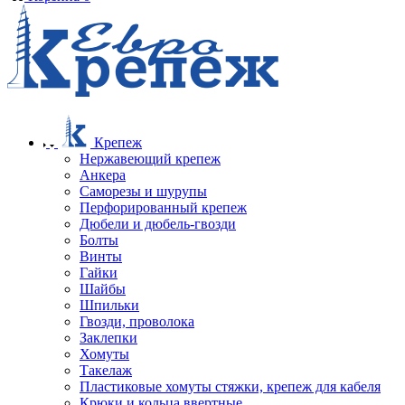
Крепеж
Нержавеющий крепеж
Анкера
Саморезы и шурупы
Перфорированный крепеж
Дюбели и дюбель-гвозди
Болты
Винты
Гайки
Шайбы
Шпильки
Гвозди, проволока
Заклепки
Хомуты
Такелаж
Пластиковые хомуты стяжки, крепеж для кабеля
Крюки и кольца ввертные