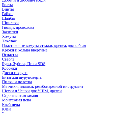
Дюбели и дюбель-гвозди
Болты
Винты
Гайки
Шайбы
Шпильки
Гвозди, проволока
Заклепки
Хомуты
Такелаж
Пластиковые хомуты стяжки, крепеж для кабеля
Крюки и кольца ввертные
Оснастка
Сверла
Буры, Зубила, Пики SDS
Коронки
Диски и круги
Биты для шуруповерта
Пилки и полотна
Метчики, плашки, резьбонарезной инструмент
Щетки и Чашки для УШМ, дрелей
Строительная химия
Монтажная пена
Клей пена
Клей