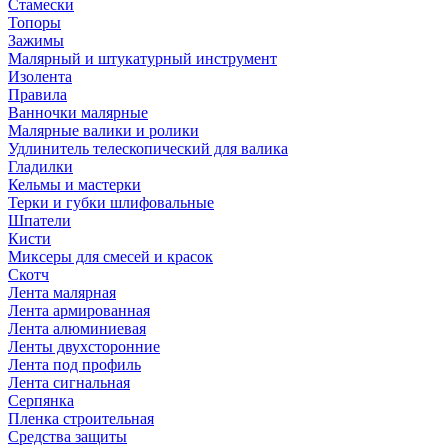
Стамески
Топоры
Зажимы
Малярный и штукатурный инструмент
Изолента
Правила
Ванночки малярные
Малярные валики и ролики
Удлинитель телескопический для валика
Гладилки
Кельмы и мастерки
Терки и губки шлифовальные
Шпатели
Кисти
Миксеры для смесей и красок
Скотч
Лента малярная
Лента армированная
Лента алюминиевая
Ленты двухсторонние
Лента под профиль
Лента сигнальная
Серпянка
Пленка строительная
Средства защиты