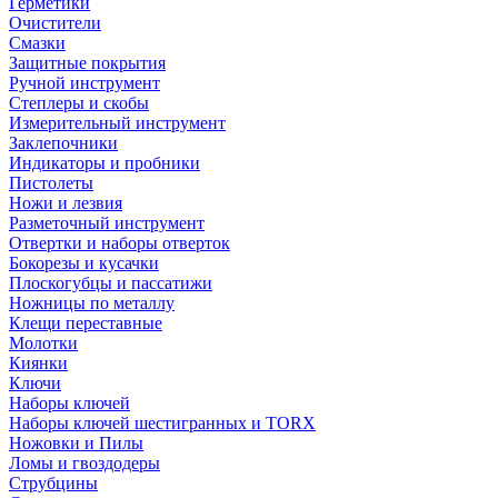
Герметики
Очистители
Смазки
Защитные покрытия
Ручной инструмент
Степлеры и скобы
Измерительный инструмент
Заклепочники
Индикаторы и пробники
Пистолеты
Ножи и лезвия
Разметочный инструмент
Отвертки и наборы отверток
Бокорезы и кусачки
Плоскогубцы и пассатижи
Ножницы по металлу
Клещи переставные
Молотки
Киянки
Ключи
Наборы ключей
Наборы ключей шестигранных и TORX
Ножовки и Пилы
Ломы и гвоздодеры
Струбцины