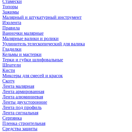
Стамески
Топоры
Зажимы
Малярный и штукатурный инструмент
Изолента
Правила
Ванночки малярные
Малярные валики и ролики
Удлинитель телескопический для валика
Гладилки
Кельмы и мастерки
Терки и губки шлифовальные
Шпатели
Кисти
Миксеры для смесей и красок
Скотч
Лента малярная
Лента армированная
Лента алюминиевая
Ленты двухсторонние
Лента под профиль
Лента сигнальная
Серпянка
Пленка строительная
Средства защиты