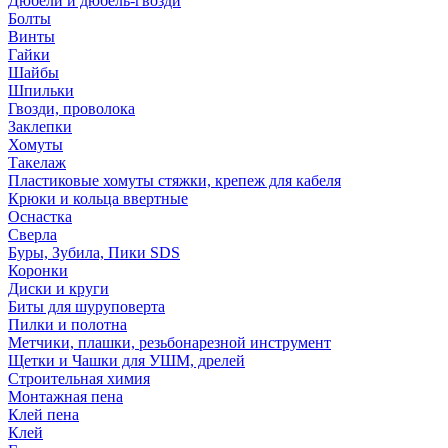
Дюбели и дюбель-гвозди
Болты
Винты
Гайки
Шайбы
Шпильки
Гвозди, проволока
Заклепки
Хомуты
Такелаж
Пластиковые хомуты стяжки, крепеж для кабеля
Крюки и кольца ввертные
Оснастка
Сверла
Буры, Зубила, Пики SDS
Коронки
Диски и круги
Биты для шуруповерта
Пилки и полотна
Метчики, плашки, резьбонарезной инструмент
Щетки и Чашки для УШМ, дрелей
Строительная химия
Монтажная пена
Клей пена
Клей