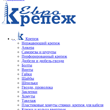
Крепеж
Нержавеющий крепеж
Анкера
Саморезы и шурупы
Перфорированный крепеж
Дюбели и дюбель-гвозди
Болты
Винты
Гайки
Шайбы
Шпильки
Гвозди, проволока
Заклепки
Хомуты
Такелаж
Пластиковые хомуты стяжки, крепеж для кабеля
Крюки и кольца ввертные