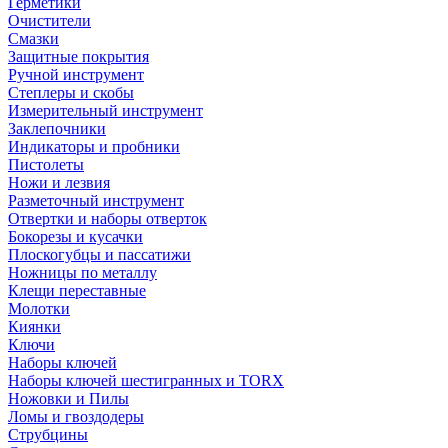
Герметики
Очистители
Смазки
Защитные покрытия
Ручной инструмент
Степлеры и скобы
Измерительный инструмент
Заклепочники
Индикаторы и пробники
Пистолеты
Ножи и лезвия
Разметочный инструмент
Отвертки и наборы отверток
Бокорезы и кусачки
Плоскогубцы и пассатижи
Ножницы по металлу
Клещи переставные
Молотки
Киянки
Ключи
Наборы ключей
Наборы ключей шестигранных и TORX
Ножовки и Пилы
Ломы и гвоздодеры
Струбцины