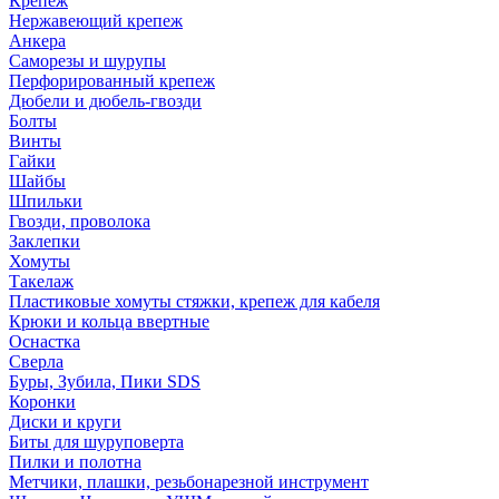
Крепеж
Нержавеющий крепеж
Анкера
Саморезы и шурупы
Перфорированный крепеж
Дюбели и дюбель-гвозди
Болты
Винты
Гайки
Шайбы
Шпильки
Гвозди, проволока
Заклепки
Хомуты
Такелаж
Пластиковые хомуты стяжки, крепеж для кабеля
Крюки и кольца ввертные
Оснастка
Сверла
Буры, Зубила, Пики SDS
Коронки
Диски и круги
Биты для шуруповерта
Пилки и полотна
Метчики, плашки, резьбонарезной инструмент