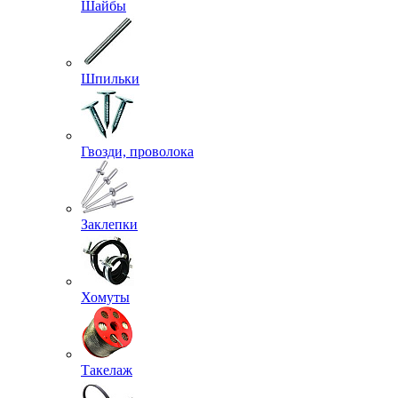
Шайбы
Шпильки
Гвозди, проволока
Заклепки
Хомуты
Такелаж