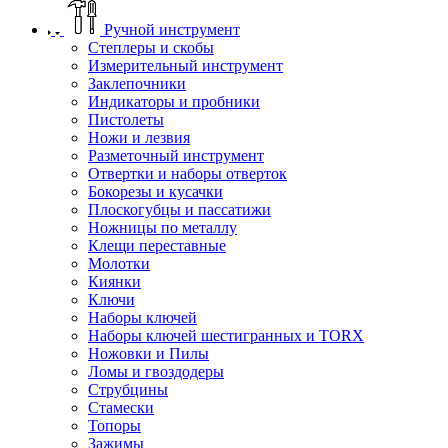
Ручной инструмент
Степлеры и скобы
Измерительный инструмент
Заклепочники
Индикаторы и пробники
Пистолеты
Ножи и лезвия
Разметочный инструмент
Отвертки и наборы отверток
Бокорезы и кусачки
Плоскогубцы и пассатижи
Ножницы по металлу
Клещи переставные
Молотки
Киянки
Ключи
Наборы ключей
Наборы ключей шестигранных и TORX
Ножовки и Пилы
Ломы и гвоздодеры
Струбцины
Стамески
Топоры
Зажимы