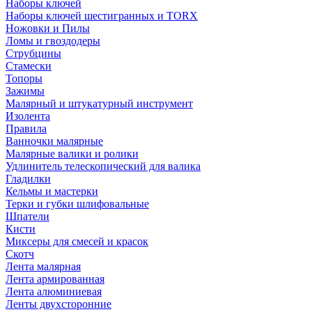
Наборы ключей
Наборы ключей шестигранных и TORX
Ножовки и Пилы
Ломы и гвоздодеры
Струбцины
Стамески
Топоры
Зажимы
Малярный и штукатурный инструмент
Изолента
Правила
Ванночки малярные
Малярные валики и ролики
Удлинитель телескопический для валика
Гладилки
Кельмы и мастерки
Терки и губки шлифовальные
Шпатели
Кисти
Миксеры для смесей и красок
Скотч
Лента малярная
Лента армированная
Лента алюминиевая
Ленты двухсторонние