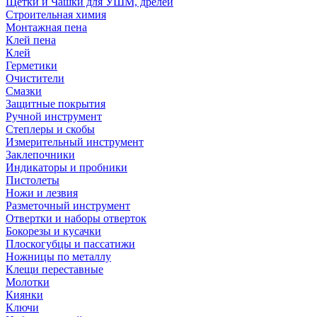
Щетки и Чашки для УШМ, дрелей
Строительная химия
Монтажная пена
Клей пена
Клей
Герметики
Очистители
Смазки
Защитные покрытия
Ручной инструмент
Степлеры и скобы
Измерительный инструмент
Заклепочники
Индикаторы и пробники
Пистолеты
Ножи и лезвия
Разметочный инструмент
Отвертки и наборы отверток
Бокорезы и кусачки
Плоскогубцы и пассатижи
Ножницы по металлу
Клещи переставные
Молотки
Киянки
Ключи