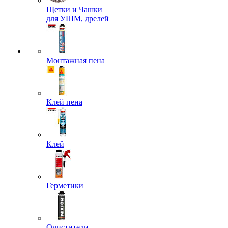
Щетки и Чашки
для УШМ, дрелей
Монтажная пена
Клей пена
Клей
Герметики
Очистители