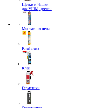
Щетки и Чашки
для УШМ, дрелей
Монтажная пена
Клей пена
Клей
Герметики
Очистители