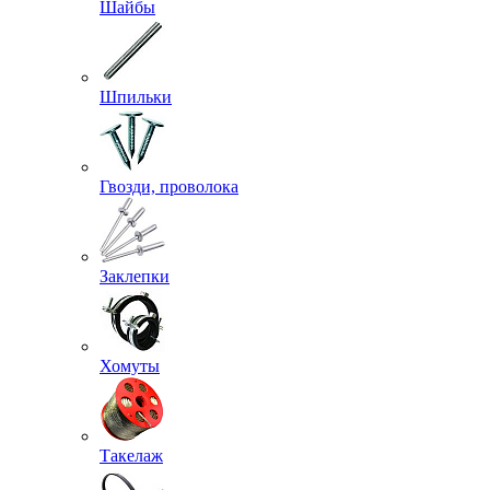
Шайбы
Шпильки
Гвозди, проволока
Заклепки
Хомуты
Такелаж