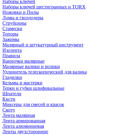
Наборы ключей
Наборы ключей шестигранных и TORX
Ножовки и Пилы
Ломы и гвоздодеры
Струбцины
Стамески
Топоры
Зажимы
Малярный и штукатурный инструмент
Изолента
Правила
Ванночки малярные
Малярные валики и ролики
Удлинитель телескопический для валика
Гладилки
Кельмы и мастерки
Терки и губки шлифовальные
Шпатели
Кисти
Миксеры для смесей и красок
Скотч
Лента малярная
Лента армированная
Лента алюминиевая
Ленты двухсторонние