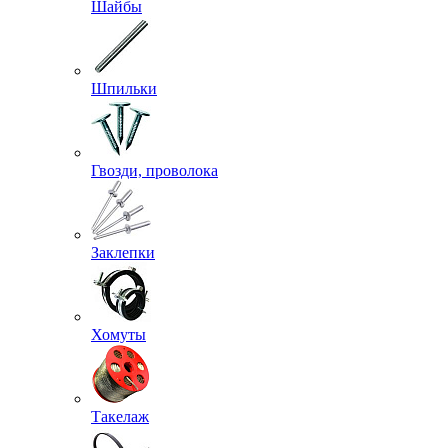
Шайбы
Шпильки
Гвозди, проволока
Заклепки
Хомуты
Такелаж