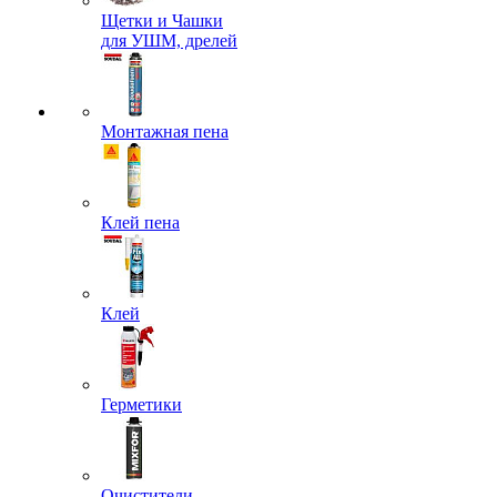
Щетки и Чашки
для УШМ, дрелей
Монтажная пена
Клей пена
Клей
Герметики
Очистители