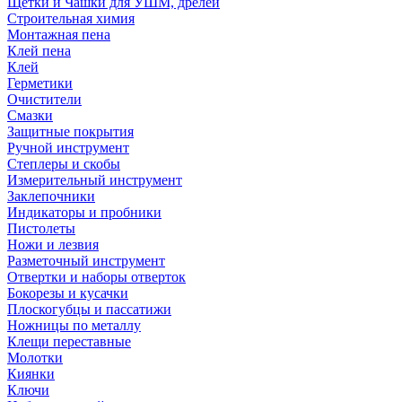
Щетки и Чашки для УШМ, дрелей
Строительная химия
Монтажная пена
Клей пена
Клей
Герметики
Очистители
Смазки
Защитные покрытия
Ручной инструмент
Степлеры и скобы
Измерительный инструмент
Заклепочники
Индикаторы и пробники
Пистолеты
Ножи и лезвия
Разметочный инструмент
Отвертки и наборы отверток
Бокорезы и кусачки
Плоскогубцы и пассатижи
Ножницы по металлу
Клещи переставные
Молотки
Киянки
Ключи