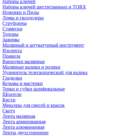
Наборы ключей
Наборы ключей шестигранных и TORX
Ножовки и Пилы
Ломы и гвоздодеры
Струбцины
Стамески
Топоры
Зажимы
Малярный и штукатурный инструмент
Изолента
Правила
Ванночки малярные
Малярные валики и ролики
Удлинитель телескопический для валика
Гладилки
Кельмы и мастерки
Терки и губки шлифовальные
Шпатели
Кисти
Миксеры для смесей и красок
Скотч
Лента малярная
Лента армированная
Лента алюминиевая
Ленты двухсторонние