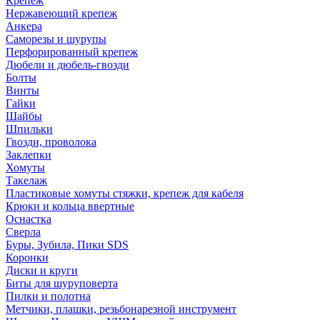
Крепеж
Нержавеющий крепеж
Анкера
Саморезы и шурупы
Перфорированный крепеж
Дюбели и дюбель-гвозди
Болты
Винты
Гайки
Шайбы
Шпильки
Гвозди, проволока
Заклепки
Хомуты
Такелаж
Пластиковые хомуты стяжки, крепеж для кабеля
Крюки и кольца ввертные
Оснастка
Сверла
Буры, Зубила, Пики SDS
Коронки
Диски и круги
Биты для шуруповерта
Пилки и полотна
Метчики, плашки, резьбонарезной инструмент