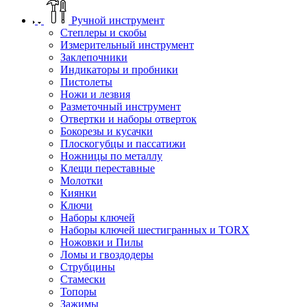
Ручной инструмент
Степлеры и скобы
Измерительный инструмент
Заклепочники
Индикаторы и пробники
Пистолеты
Ножи и лезвия
Разметочный инструмент
Отвертки и наборы отверток
Бокорезы и кусачки
Плоскогубцы и пассатижи
Ножницы по металлу
Клещи переставные
Молотки
Киянки
Ключи
Наборы ключей
Наборы ключей шестигранных и TORX
Ножовки и Пилы
Ломы и гвоздодеры
Струбцины
Стамески
Топоры
Зажимы