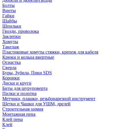
Дюбели и дюбель-гвозди
Болты
Винты
Гайки
Шайбы
Шпильки
Гвозди, проволока
Заклепки
Хомуты
Такелаж
Пластиковые хомуты стяжки, крепеж для кабеля
Крюки и кольца ввертные
Оснастка
Сверла
Буры, Зубила, Пики SDS
Коронки
Диски и круги
Биты для шуруповерта
Пилки и полотна
Метчики, плашки, резьбонарезной инструмент
Щетки и Чашки для УШМ, дрелей
Строительная химия
Монтажная пена
Клей пена
Клей