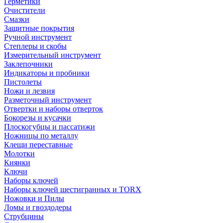
Герметики
Очистители
Смазки
Защитные покрытия
Ручной инструмент
Степлеры и скобы
Измерительный инструмент
Заклепочники
Индикаторы и пробники
Пистолеты
Ножи и лезвия
Разметочный инструмент
Отвертки и наборы отверток
Бокорезы и кусачки
Плоскогубцы и пассатижи
Ножницы по металлу
Клещи переставные
Молотки
Киянки
Ключи
Наборы ключей
Наборы ключей шестигранных и TORX
Ножовки и Пилы
Ломы и гвоздодеры
Струбцины