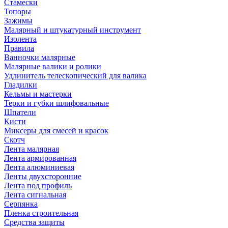
Стамески
Топоры
Зажимы
Малярный и штукатурный инструмент
Изолента
Правила
Ванночки малярные
Малярные валики и ролики
Удлинитель телескопический для валика
Гладилки
Кельмы и мастерки
Терки и губки шлифовальные
Шпатели
Кисти
Миксеры для смесей и красок
Скотч
Лента малярная
Лента армированная
Лента алюминиевая
Ленты двухсторонние
Лента под профиль
Лента сигнальная
Серпянка
Пленка строительная
Средства защиты