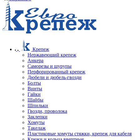
Крепеж
Нержавеющий крепеж
Анкера
Саморезы и шурупы
Перфорированный крепеж
Дюбели и дюбель-гвозди
Болты
Винты
Гайки
Шайбы
Шпильки
Гвозди, проволока
Заклепки
Хомуты
Такелаж
Пластиковые хомуты стяжки, крепеж для кабеля
Крюки и кольца ввертные