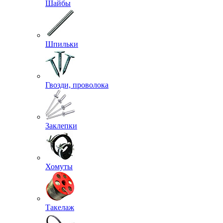
Шайбы
Шпильки
Гвозди, проволока
Заклепки
Хомуты
Такелаж