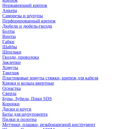
Крепеж
Нержавеющий крепеж
Анкера
Саморезы и шурупы
Перфорированный крепеж
Дюбели и дюбель-гвозди
Болты
Винты
Гайки
Шайбы
Шпильки
Гвозди, проволока
Заклепки
Хомуты
Такелаж
Пластиковые хомуты стяжки, крепеж для кабеля
Крюки и кольца ввертные
Оснастка
Сверла
Буры, Зубила, Пики SDS
Коронки
Диски и круги
Биты для шуруповерта
Пилки и полотна
Метчики, плашки, резьбонарезной инструмент