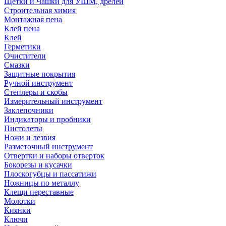
Щетки и Чашки для УШМ, дрелей
Строительная химия
Монтажная пена
Клей пена
Клей
Герметики
Очистители
Смазки
Защитные покрытия
Ручной инструмент
Степлеры и скобы
Измерительный инструмент
Заклепочники
Индикаторы и пробники
Пистолеты
Ножи и лезвия
Разметочный инструмент
Отвертки и наборы отверток
Бокорезы и кусачки
Плоскогубцы и пассатижи
Ножницы по металлу
Клещи переставные
Молотки
Киянки
Ключи