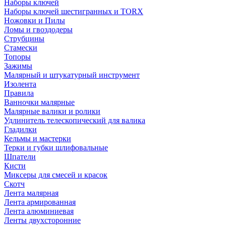
Наборы ключей
Наборы ключей шестигранных и TORX
Ножовки и Пилы
Ломы и гвоздодеры
Струбцины
Стамески
Топоры
Зажимы
Малярный и штукатурный инструмент
Изолента
Правила
Ванночки малярные
Малярные валики и ролики
Удлинитель телескопический для валика
Гладилки
Кельмы и мастерки
Терки и губки шлифовальные
Шпатели
Кисти
Миксеры для смесей и красок
Скотч
Лента малярная
Лента армированная
Лента алюминиевая
Ленты двухсторонние