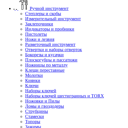
Ручной инструмент
Степлеры и скобы
Измерительный инструмент
Заклепочники
Индикаторы и пробники
Пистолеты
Ножи и лезвия
Разметочный инструмент
Отвертки и наборы отверток
Бокорезы и кусачки
Плоскогубцы и пассатижи
Ножницы по металлу
Клещи переставные
Молотки
Киянки
Ключи
Наборы ключей
Наборы ключей шестигранных и TORX
Ножовки и Пилы
Ломы и гвоздодеры
Струбцины
Стамески
Топоры
Зажимы