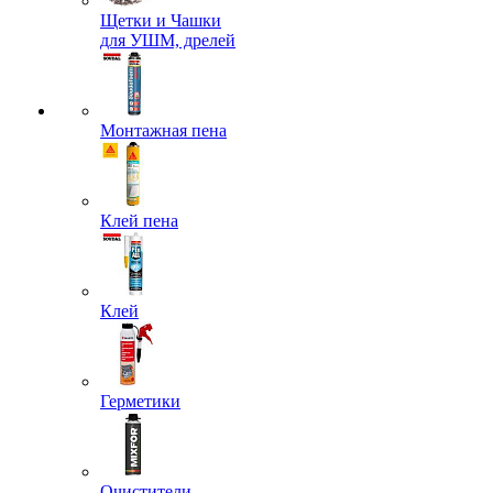
Щетки и Чашки
для УШМ, дрелей
Монтажная пена
Клей пена
Клей
Герметики
Очистители