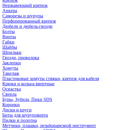
Крепеж
Нержавеющий крепеж
Анкера
Саморезы и шурупы
Перфорированный крепеж
Дюбели и дюбель-гвозди
Болты
Винты
Гайки
Шайбы
Шпильки
Гвозди, проволока
Заклепки
Хомуты
Такелаж
Пластиковые хомуты стяжки, крепеж для кабеля
Крюки и кольца ввертные
Оснастка
Сверла
Буры, Зубила, Пики SDS
Коронки
Диски и круги
Биты для шуруповерта
Пилки и полотна
Метчики, плашки, резьбонарезной инструмент