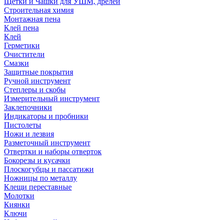
Щетки и Чашки для УШМ, дрелей
Строительная химия
Монтажная пена
Клей пена
Клей
Герметики
Очистители
Смазки
Защитные покрытия
Ручной инструмент
Степлеры и скобы
Измерительный инструмент
Заклепочники
Индикаторы и пробники
Пистолеты
Ножи и лезвия
Разметочный инструмент
Отвертки и наборы отверток
Бокорезы и кусачки
Плоскогубцы и пассатижи
Ножницы по металлу
Клещи переставные
Молотки
Киянки
Ключи