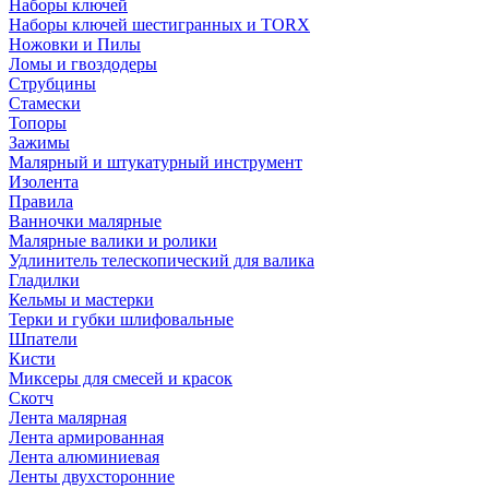
Наборы ключей
Наборы ключей шестигранных и TORX
Ножовки и Пилы
Ломы и гвоздодеры
Струбцины
Стамески
Топоры
Зажимы
Малярный и штукатурный инструмент
Изолента
Правила
Ванночки малярные
Малярные валики и ролики
Удлинитель телескопический для валика
Гладилки
Кельмы и мастерки
Терки и губки шлифовальные
Шпатели
Кисти
Миксеры для смесей и красок
Скотч
Лента малярная
Лента армированная
Лента алюминиевая
Ленты двухсторонние