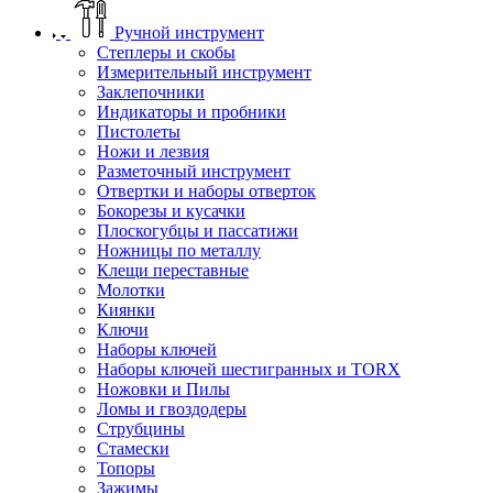
Ручной инструмент
Степлеры и скобы
Измерительный инструмент
Заклепочники
Индикаторы и пробники
Пистолеты
Ножи и лезвия
Разметочный инструмент
Отвертки и наборы отверток
Бокорезы и кусачки
Плоскогубцы и пассатижи
Ножницы по металлу
Клещи переставные
Молотки
Киянки
Ключи
Наборы ключей
Наборы ключей шестигранных и TORX
Ножовки и Пилы
Ломы и гвоздодеры
Струбцины
Стамески
Топоры
Зажимы