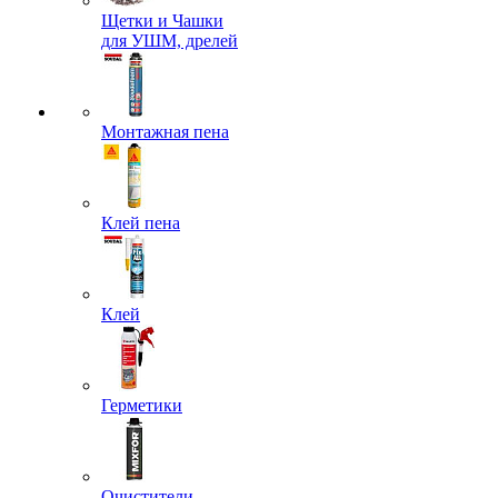
Щетки и Чашки
для УШМ, дрелей
Монтажная пена
Клей пена
Клей
Герметики
Очистители