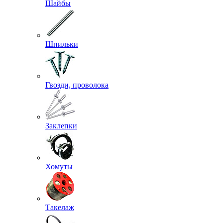
Шайбы
Шпильки
Гвозди, проволока
Заклепки
Хомуты
Такелаж