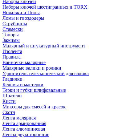
Наборы ключей
Наборы ключей шестигранных и TORX
Ножовки и Пилы
Ломы и гвоздодеры
Струбцины
Стамески
Топоры
Зажимы
Малярный и штукатурный инструмент
Изолента
Правила
Ванночки малярные
Малярные валики и ролики
Удлинитель телескопический для валика
Гладилки
Кельмы и мастерки
Терки и губки шлифовальные
Шпатели
Кисти
Миксеры для смесей и красок
Скотч
Лента малярная
Лента армированная
Лента алюминиевая
Ленты двухсторонние