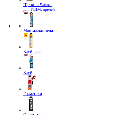
Щетки и Чашки
для УШМ, дрелей
Монтажная пена
Клей пена
Клей
Герметики
Очистители