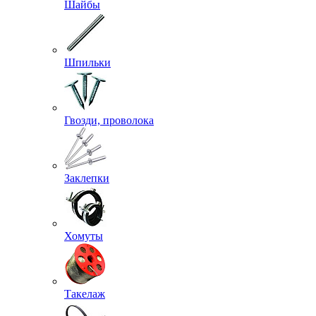
Шайбы
Шпильки
Гвозди, проволока
Заклепки
Хомуты
Такелаж