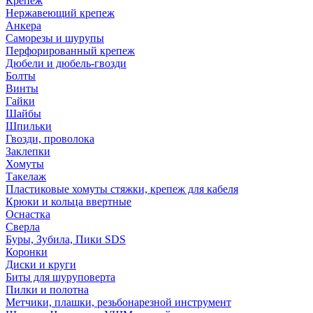
Крепеж
Нержавеющий крепеж
Анкера
Саморезы и шурупы
Перфорированный крепеж
Дюбели и дюбель-гвозди
Болты
Винты
Гайки
Шайбы
Шпильки
Гвозди, проволока
Заклепки
Хомуты
Такелаж
Пластиковые хомуты стяжки, крепеж для кабеля
Крюки и кольца ввертные
Оснастка
Сверла
Буры, Зубила, Пики SDS
Коронки
Диски и круги
Биты для шуруповерта
Пилки и полотна
Метчики, плашки, резьбонарезной инструмент