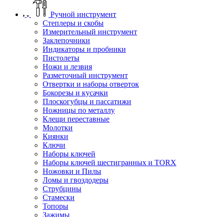
Ручной инструмент
Степлеры и скобы
Измерительный инструмент
Заклепочники
Индикаторы и пробники
Пистолеты
Ножи и лезвия
Разметочный инструмент
Отвертки и наборы отверток
Бокорезы и кусачки
Плоскогубцы и пассатижи
Ножницы по металлу
Клещи переставные
Молотки
Киянки
Ключи
Наборы ключей
Наборы ключей шестигранных и TORX
Ножовки и Пилы
Ломы и гвоздодеры
Струбцины
Стамески
Топоры
Зажимы