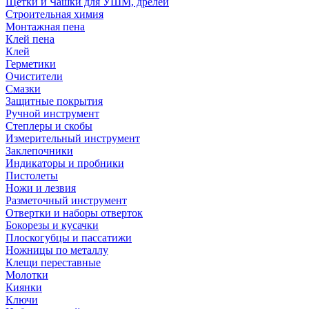
Щетки и Чашки для УШМ, дрелей
Строительная химия
Монтажная пена
Клей пена
Клей
Герметики
Очистители
Смазки
Защитные покрытия
Ручной инструмент
Степлеры и скобы
Измерительный инструмент
Заклепочники
Индикаторы и пробники
Пистолеты
Ножи и лезвия
Разметочный инструмент
Отвертки и наборы отверток
Бокорезы и кусачки
Плоскогубцы и пассатижи
Ножницы по металлу
Клещи переставные
Молотки
Киянки
Ключи