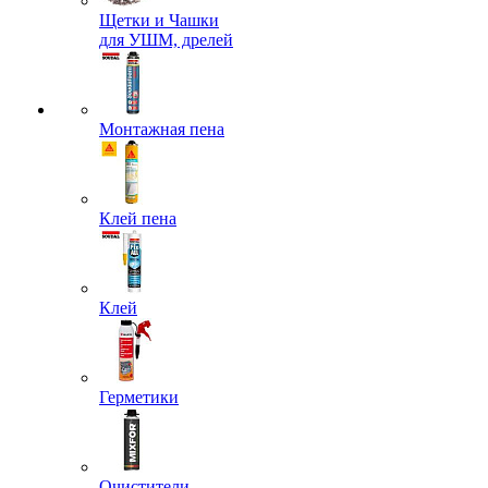
Щетки и Чашки
для УШМ, дрелей
Монтажная пена
Клей пена
Клей
Герметики
Очистители