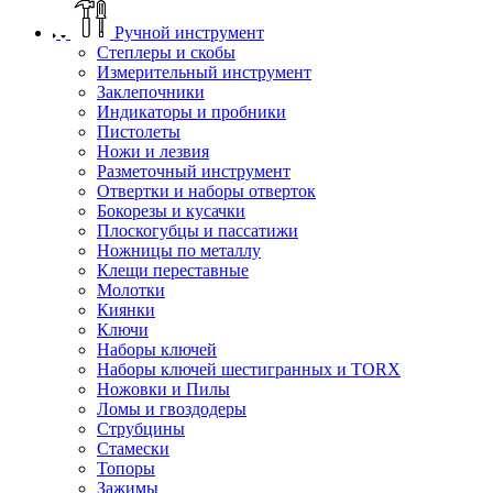
Ручной инструмент
Степлеры и скобы
Измерительный инструмент
Заклепочники
Индикаторы и пробники
Пистолеты
Ножи и лезвия
Разметочный инструмент
Отвертки и наборы отверток
Бокорезы и кусачки
Плоскогубцы и пассатижи
Ножницы по металлу
Клещи переставные
Молотки
Киянки
Ключи
Наборы ключей
Наборы ключей шестигранных и TORX
Ножовки и Пилы
Ломы и гвоздодеры
Струбцины
Стамески
Топоры
Зажимы