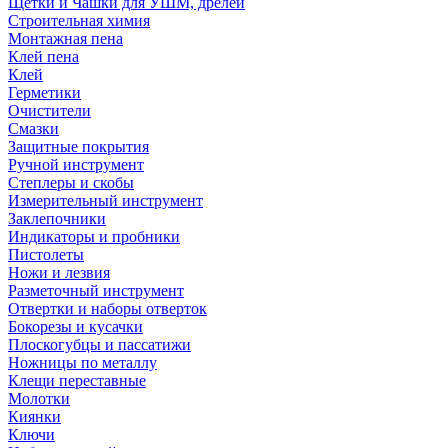
Щетки и Чашки для УШМ, дрелей
Строительная химия
Монтажная пена
Клей пена
Клей
Герметики
Очистители
Смазки
Защитные покрытия
Ручной инструмент
Степлеры и скобы
Измерительный инструмент
Заклепочники
Индикаторы и пробники
Пистолеты
Ножи и лезвия
Разметочный инструмент
Отвертки и наборы отверток
Бокорезы и кусачки
Плоскогубцы и пассатижи
Ножницы по металлу
Клещи переставные
Молотки
Киянки
Ключи