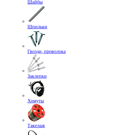
Шайбы
Шпильки
Гвозди, проволока
Заклепки
Хомуты
Такелаж