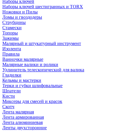
Наборы ключей
Наборы ключей шестигранных и TORX
Ножовки и Пилы
Ломы и гвоздодеры
Струбцины
Стамески
Топоры
Зажимы
Малярный и штукатурный инструмент
Изолента
Правила
Ванночки малярные
Малярные валики и ролики
Удлинитель телескопический для валика
Гладилки
Кельмы и мастерки
Терки и губки шлифовальные
Шпатели
Кисти
Миксеры для смесей и красок
Скотч
Лента малярная
Лента армированная
Лента алюминиевая
Ленты двухсторонние