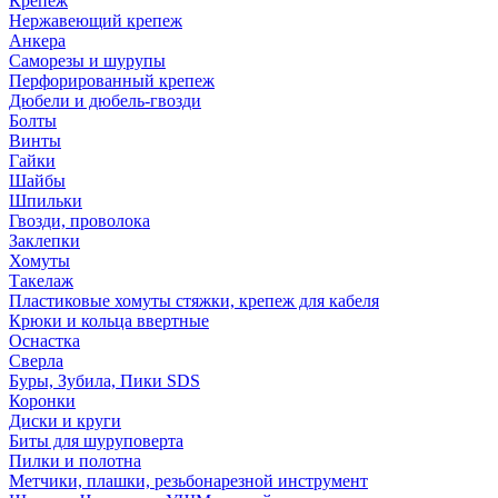
Крепеж
Нержавеющий крепеж
Анкера
Саморезы и шурупы
Перфорированный крепеж
Дюбели и дюбель-гвозди
Болты
Винты
Гайки
Шайбы
Шпильки
Гвозди, проволока
Заклепки
Хомуты
Такелаж
Пластиковые хомуты стяжки, крепеж для кабеля
Крюки и кольца ввертные
Оснастка
Сверла
Буры, Зубила, Пики SDS
Коронки
Диски и круги
Биты для шуруповерта
Пилки и полотна
Метчики, плашки, резьбонарезной инструмент