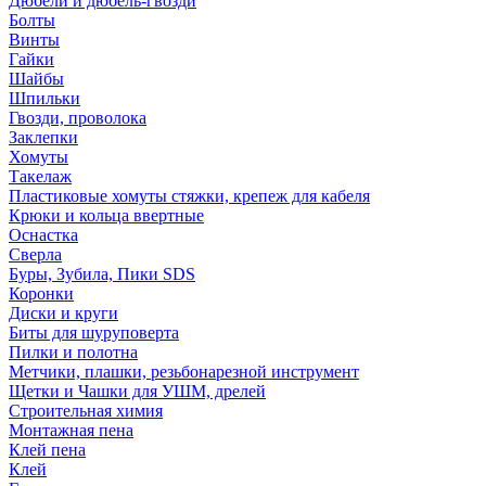
Дюбели и дюбель-гвозди
Болты
Винты
Гайки
Шайбы
Шпильки
Гвозди, проволока
Заклепки
Хомуты
Такелаж
Пластиковые хомуты стяжки, крепеж для кабеля
Крюки и кольца ввертные
Оснастка
Сверла
Буры, Зубила, Пики SDS
Коронки
Диски и круги
Биты для шуруповерта
Пилки и полотна
Метчики, плашки, резьбонарезной инструмент
Щетки и Чашки для УШМ, дрелей
Строительная химия
Монтажная пена
Клей пена
Клей