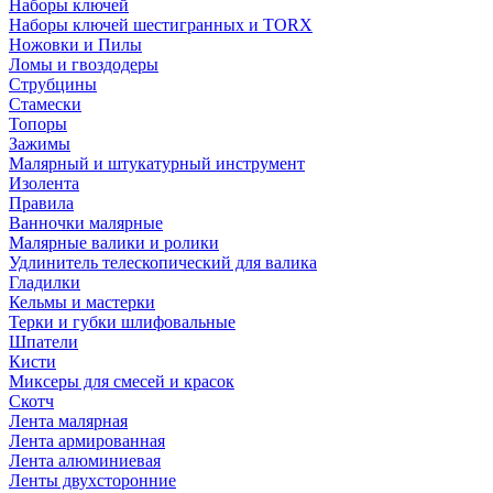
Наборы ключей
Наборы ключей шестигранных и TORX
Ножовки и Пилы
Ломы и гвоздодеры
Струбцины
Стамески
Топоры
Зажимы
Малярный и штукатурный инструмент
Изолента
Правила
Ванночки малярные
Малярные валики и ролики
Удлинитель телескопический для валика
Гладилки
Кельмы и мастерки
Терки и губки шлифовальные
Шпатели
Кисти
Миксеры для смесей и красок
Скотч
Лента малярная
Лента армированная
Лента алюминиевая
Ленты двухсторонние