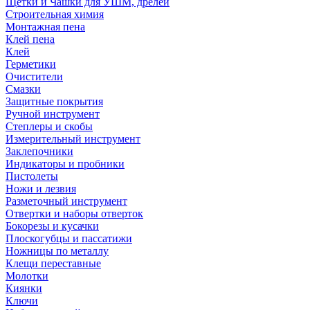
Щетки и Чашки для УШМ, дрелей
Строительная химия
Монтажная пена
Клей пена
Клей
Герметики
Очистители
Смазки
Защитные покрытия
Ручной инструмент
Степлеры и скобы
Измерительный инструмент
Заклепочники
Индикаторы и пробники
Пистолеты
Ножи и лезвия
Разметочный инструмент
Отвертки и наборы отверток
Бокорезы и кусачки
Плоскогубцы и пассатижи
Ножницы по металлу
Клещи переставные
Молотки
Киянки
Ключи