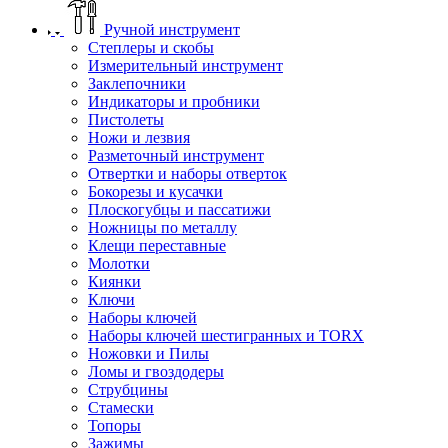
Ручной инструмент
Степлеры и скобы
Измерительный инструмент
Заклепочники
Индикаторы и пробники
Пистолеты
Ножи и лезвия
Разметочный инструмент
Отвертки и наборы отверток
Бокорезы и кусачки
Плоскогубцы и пассатижи
Ножницы по металлу
Клещи переставные
Молотки
Киянки
Ключи
Наборы ключей
Наборы ключей шестигранных и TORX
Ножовки и Пилы
Ломы и гвоздодеры
Струбцины
Стамески
Топоры
Зажимы