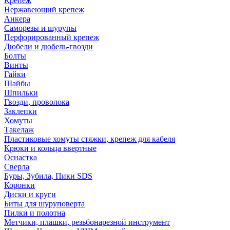
Крепеж
Нержавеющий крепеж
Анкера
Саморезы и шурупы
Перфорированный крепеж
Дюбели и дюбель-гвозди
Болты
Винты
Гайки
Шайбы
Шпильки
Гвозди, проволока
Заклепки
Хомуты
Такелаж
Пластиковые хомуты стяжки, крепеж для кабеля
Крюки и кольца ввертные
Оснастка
Сверла
Буры, Зубила, Пики SDS
Коронки
Диски и круги
Биты для шуруповерта
Пилки и полотна
Метчики, плашки, резьбонарезной инструмент