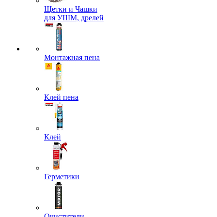
Щетки и Чашки
для УШМ, дрелей
Монтажная пена
Клей пена
Клей
Герметики
Очистители