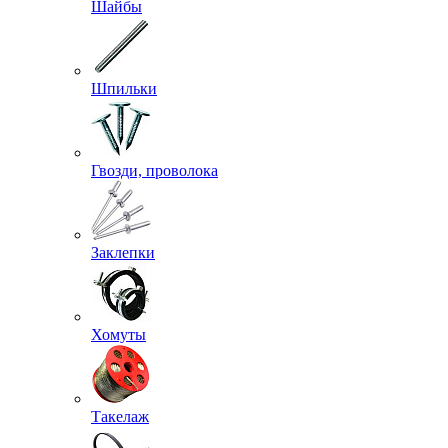
Шайбы
Шпильки
Гвозди, проволока
Заклепки
Хомуты
Такелаж