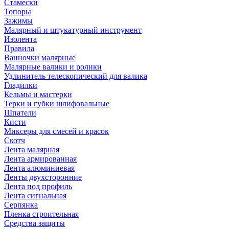
Стамески
Топоры
Зажимы
Малярный и штукатурный инструмент
Изолента
Правила
Ванночки малярные
Малярные валики и ролики
Удлинитель телескопический для валика
Гладилки
Кельмы и мастерки
Терки и губки шлифовальные
Шпатели
Кисти
Миксеры для смесей и красок
Скотч
Лента малярная
Лента армированная
Лента алюминиевая
Ленты двухсторонние
Лента под профиль
Лента сигнальная
Серпянка
Пленка строительная
Средства защиты