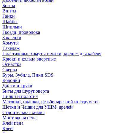
Дюбели и дюбель-гвозди
Болты
Винты
Гайки
Шайбы
Шпильки
Гвозди, проволока
Заклепки
Хомуты
Такелаж
Пластиковые хомуты стяжки, крепеж для кабеля
Крюки и кольца ввертные
Оснастка
Сверла
Буры, Зубила, Пики SDS
Коронки
Диски и круги
Биты для шуруповерта
Пилки и полотна
Метчики, плашки, резьбонарезной инструмент
Щетки и Чашки для УШМ, дрелей
Строительная химия
Монтажная пена
Клей пена
Клей