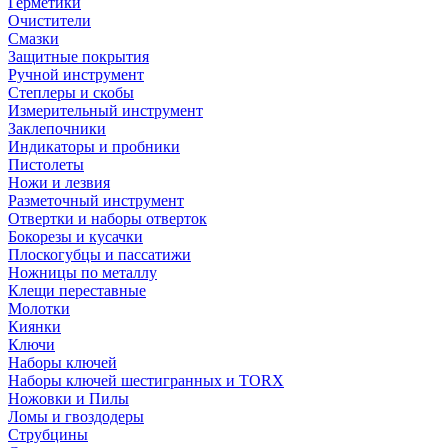
Герметики
Очистители
Смазки
Защитные покрытия
Ручной инструмент
Степлеры и скобы
Измерительный инструмент
Заклепочники
Индикаторы и пробники
Пистолеты
Ножи и лезвия
Разметочный инструмент
Отвертки и наборы отверток
Бокорезы и кусачки
Плоскогубцы и пассатижи
Ножницы по металлу
Клещи переставные
Молотки
Киянки
Ключи
Наборы ключей
Наборы ключей шестигранных и TORX
Ножовки и Пилы
Ломы и гвоздодеры
Струбцины